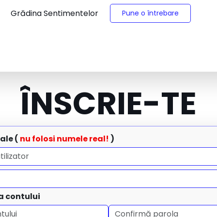
Grădina Sentimentelor
Pune o întrebare
ÎNSCRIE-TE
ale (
nu folosi numele real!
)
a contului