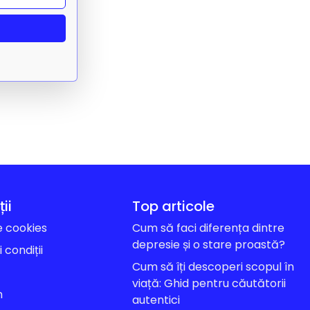
ii
Top articole
e cookies
Cum să faci diferența dintre
depresie și o stare proastă?
 condiții
Cum să îți descoperi scopul în
viață: Ghid pentru căutătorii
m
autentici