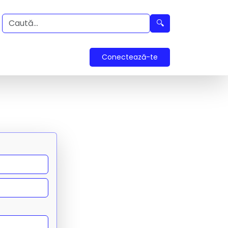
🔍
Conectează-te