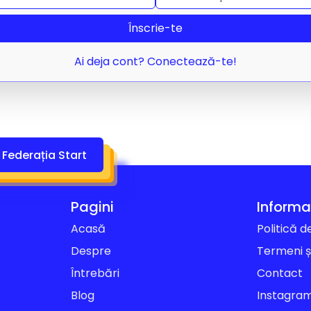
Înscrie-te
Ai deja cont? Conectează-te!
Federația Start
Pagini
Informaț
Acasă
Politică d
Despre
Termeni și
Întrebări
Contact
Blog
Instagra