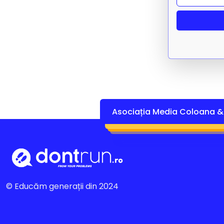
Asociația Media Coloana & 
© Educăm generații din 2024